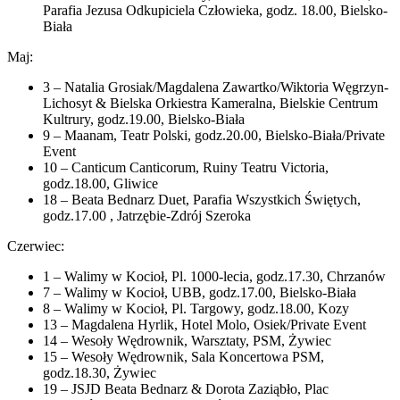
Parafia Jezusa Odkupiciela Człowieka, godz. 18.00, Bielsko-
Biała
Maj:
3 – Natalia Grosiak/Magdalena Zawartko/Wiktoria Węgrzyn-
Lichosyt & Bielska Orkiestra Kameralna, Bielskie Centrum
Kultrury, godz.19.00, Bielsko-Biała
9 – Maanam, Teatr Polski, godz.20.00, Bielsko-Biała/Private
Event
10 – Canticum Canticorum, Ruiny Teatru Victoria,
godz.18.00, Gliwice
18 – Beata Bednarz Duet, Parafia Wszystkich Świętych,
godz.17.00 , Jatrzębie-Zdrój Szeroka
Czerwiec:
1 – Walimy w Kocioł, Pl. 1000-lecia, godz.17.30, Chrzanów
7 – Walimy w Kocioł, UBB, godz.17.00, Bielsko-Biała
8 – Walimy w Kocioł, Pl. Targowy, godz.18.00, Kozy
13 – Magdalena Hyrlik, Hotel Molo, Osiek/Private Event
14 – Wesoły Wędrownik, Warsztaty, PSM, Żywiec
15 – Wesoły Wędrownik, Sala Koncertowa PSM,
godz.18.30, Żywiec
19 – JSJD Beata Bednarz & Dorota Zaziąbło, Plac