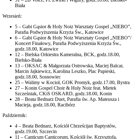
Biała
Wrzesień:
5 – Gabi Gąsior & Holy Noiz Warsztaty Gospel „NIEBO”,
Parafia Podwyższenia Krzyża Św., Katowice
6 – Gabi Gąsior & Holy Noiz Warsztaty Gospel „NIEBO”/
Koncert Finałowy, Parafia Podwyższenia Krzyża Św.,
godz.18.00, Katowice
12 – Bielska Orkiestra Kameralna, BCK, godz.18.00,
Bielsko-Biała
13 – OKSAC & Małgorzata Ostrowska, Maciej Balcar,
Marcin Jajkiewicz, Karolina Leszko, Plac Papieski,
godz.18.00, Sosnowiec
25 – Walimy w Kocioł, GOK Promyk, godz.17.00, Bystra
27 – Konin Gospel Choir & Holy Noiz feat. Mietek
Szcześniak, CKiS OSKARD, godz.18.00, Konin
28 – Beata Bednarz Duet, Parafia św. Ap. Mateusza i
Macieja, godz.18.00, Racibórz
Październik:
4 – Beata Bednarz, Kościół Chrześcijan Baptystów,
godz.19.00, Szczecin
11 – Canticum Canticorum, Kościół św. Krzysztofa,